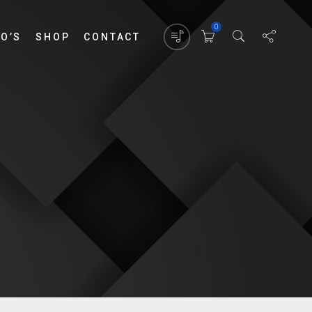
0
EO’S
SHOP
CONTACT