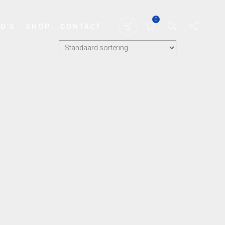
0
EO’S
SHOP
CONTACT