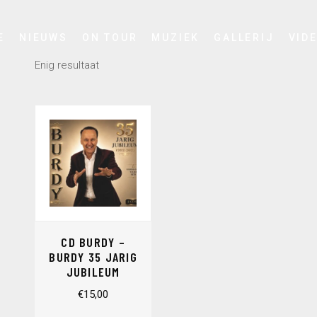
E
NIEUWS
ON TOUR
MUZIEK
GALLERIJ
VID
Enig resultaat
CD BURDY –
BURDY 35 JARIG
JUBILEUM
€
15,00