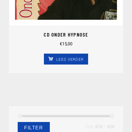
CD ONDER HYPNOSE
€
15,00
LEES VERDER
Min.
Max.
Prijs:
€10
—
€20
FILTER