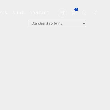
0
EO’S
SHOP
CONTACT