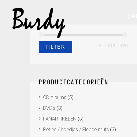
HOM
Min.
Max.
Prijs:
€10
—
€20
FILTER
prijs
prijs
PRODUCTCATEGORIEËN
CD Albums
(5)
DVD's
(3)
FANARTIKELEN
(5)
Petjes / hoedjes / Fleece muts
(3)