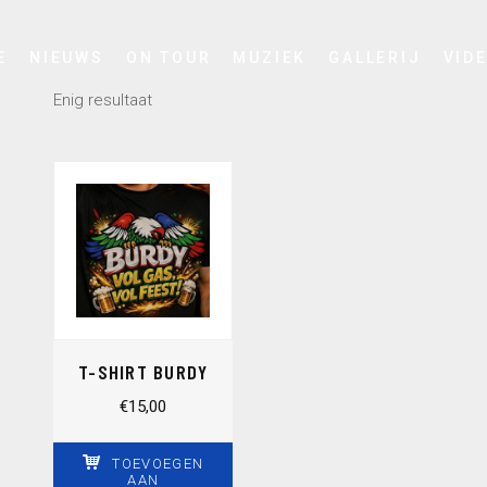
E
NIEUWS
ON TOUR
MUZIEK
GALLERIJ
VID
Enig resultaat
T-SHIRT BURDY
€
15,00
TOEVOEGEN
AAN