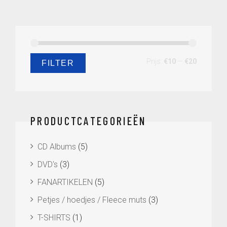
Min.
Max.
Prijs:
€10
—
€20
FILTER
prijs
prijs
PRODUCTCATEGORIEËN
CD Albums
(5)
DVD's
(3)
FANARTIKELEN
(5)
Petjes / hoedjes / Fleece muts
(3)
T-SHIRTS
(1)