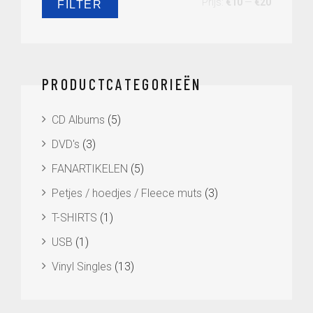
Min.
Max.
Prijs:
€10
—
€20
FILTER
prijs
prijs
PRODUCTCATEGORIEËN
CD Albums
(5)
DVD's
(3)
FANARTIKELEN
(5)
Petjes / hoedjes / Fleece muts
(3)
T-SHIRTS
(1)
USB
(1)
Vinyl Singles
(13)