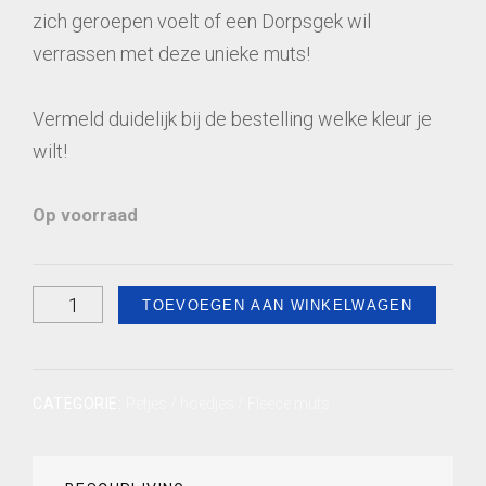
zich geroepen voelt of een Dorpsgek wil
verrassen met deze unieke muts!
Vermeld duidelijk bij de bestelling welke kleur je
wilt!
Op voorraad
Dorpsgek
TOEVOEGEN AAN WINKELWAGEN
Burdy
Muts
rood
CATEGORIE:
Petjes / hoedjes / Fleece muts
of
zwart