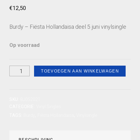
€
12,50
Burdy – Fiësta Hollandaisa deel 5 juni vinylsingle
Op voorraad
Fiësta
TOEVOEGEN AAN WINKELWAGEN
Hollandaisa
-
Allo,
SKU:
BJ052021
allo
CATEGORIE:
Vinyl Singles
TAGS:
Burdy
,
Fiësta Hollandaisa
,
Vinylsingle
Lauwersoog
(
Deel
BESCHRIJVING