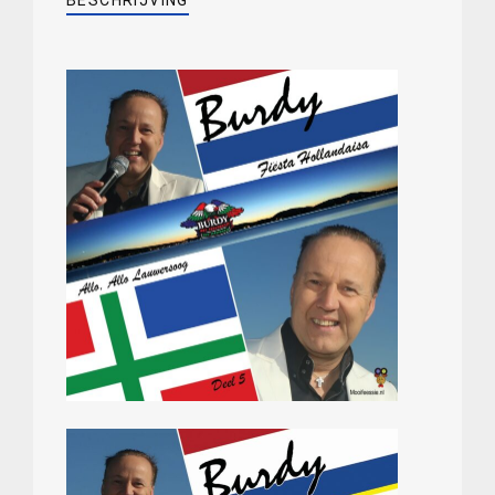
5
Juni
)
aantal