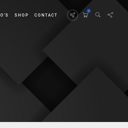
0
EO’S
SHOP
CONTACT