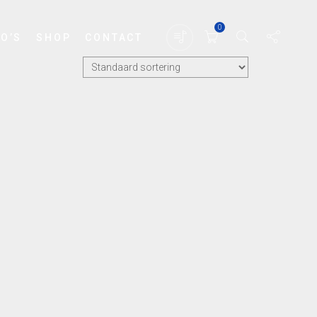
0
EO’S
SHOP
CONTACT