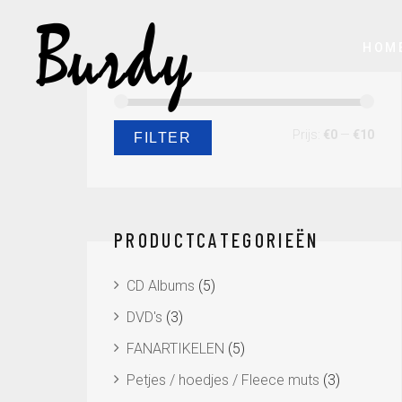
HOM
Min.
Max.
Prijs:
€0
—
€10
FILTER
prijs
prijs
PRODUCTCATEGORIEËN
CD Albums
(5)
DVD's
(3)
FANARTIKELEN
(5)
Petjes / hoedjes / Fleece muts
(3)