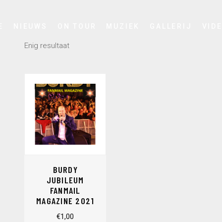
E
NIEUWS
ON TOUR
MUZIEK
GALLERIJ
VID
Enig resultaat
BURDY
JUBILEUM
FANMAIL
MAGAZINE 2021
€
1,00