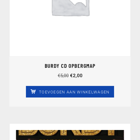
BURDY CD OPBERGMAP
Oorspronkelijke
Huidige
€
5,00
€
2,00
prijs
prijs
was:
is:
TOEVOEGEN AAN WINKELWAGEN
€5,00.
€2,00.