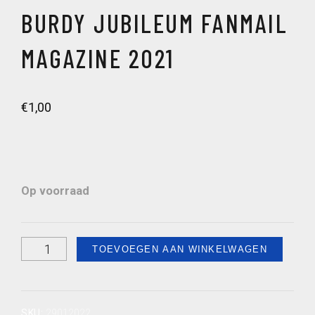
BURDY JUBILEUM FANMAIL
MAGAZINE 2021
€
1,00
Op voorraad
Burdy
TOEVOEGEN AAN WINKELWAGEN
jubileum
fanmail
magazine
SKU:
29012022