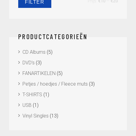
Min.
Max.
Prijs:
€10
—
€20
FILTER
prijs
prijs
PRODUCTCATEGORIEËN
CD Albums
(5)
DVD's
(3)
FANARTIKELEN
(5)
Petjes / hoedjes / Fleece muts
(3)
T-SHIRTS
(1)
USB
(1)
Vinyl Singles
(13)