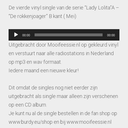
De vierde vinyl single van de serie “Lady Lolita”A –
“De rokkenjoager” B kant ( Mei)
Audiospeler
00:00
00:00
Uitgebracht door Mooifeessie.nl op gekleurd vinyl
en verstuurt naar alle radiostations in Nederland
op mp3 en wav formaat.
Iedere maand een nieuwe kleur!
Dit omdat de singles nog niet eerder zijn
uitgebracht als single maar alleen zijn verschenen
op een CD album.
Je kunt nu al de single bestellen in de fan shop op
www.burdy.eu/shop en bij www.mooifeessie.nl