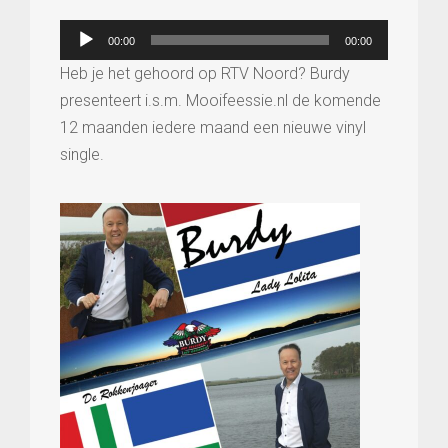
Vinylsingle
deel
Audiospeler
00:00
00:00
4
Heb je het gehoord op RTV Noord? Burdy
Mei)
presenteert i.s.m. Mooifeessie.nl de komende
aantal
12 maanden iedere maand een nieuwe vinyl
single.