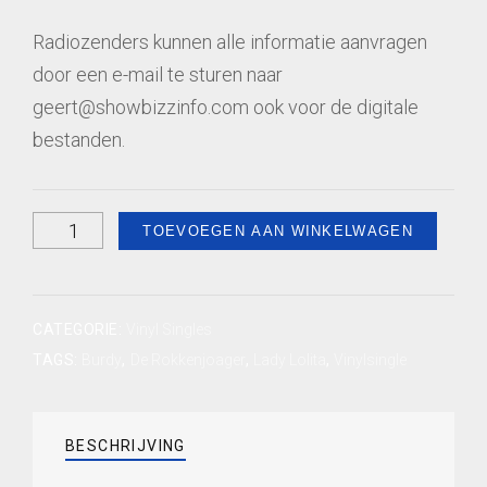
Radiozenders kunnen alle informatie aanvragen
door een e-mail te sturen naar
geert@showbizzinfo.com ook voor de digitale
bestanden.
Lady
TOEVOEGEN AAN WINKELWAGEN
Lolita"A
-
"De
CATEGORIE:
Vinyl Singles
rokkenjoager"
TAGS:
Burdy
,
De Rokkenjoager
,
Lady Lolita
,
Vinylsingle
B
kant
BESCHRIJVING
(